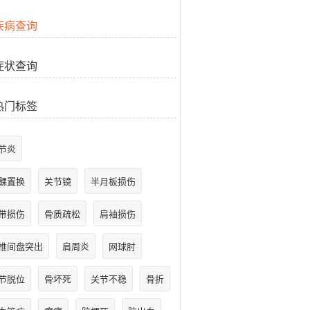
疾病查询
症状查询
热门标签
节炎
髁置换
关节镜
半月板损伤
带损伤
骨质疏松
肩袖损伤
椎间盘突出
肩周炎
网球肘
节脱位
骨坏死
关节不稳
骨折