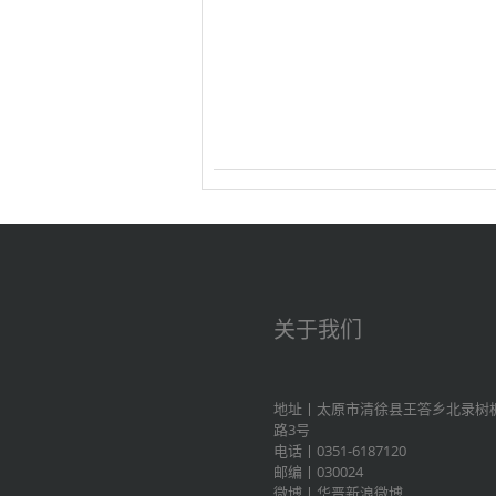
关于我们
地址丨太原市清徐县王答乡北录树
路3号
电话丨0351-6187120
邮编丨030024
微博丨
华晋新浪微博