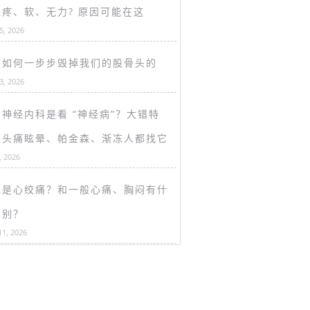
盖疼、软、无力? 原因可能在这
15, 2026
是如何一步步毁掉我们的股骨头的
13, 2026
神经内科是看 “神经病”？大错特
！头痛眩晕、帕金森、渐冻人都找它
, 2026
么是心绞痛？和一般心痛、胸闷有什
区别？
11, 2026