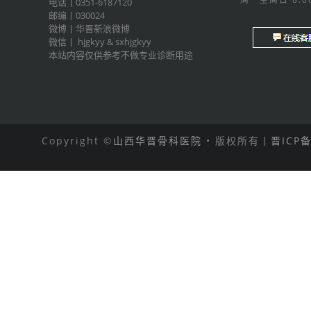
电话丨0351-6187120
邮编丨030024
微博丨
华晋新浪微博
微信丨
hjgkyy
&
sxhjgkyy
本站内容仅供参考不做专业诊断用途
Copyright ©
山西华晋骨科医院
• 版权所有丨
晋ICP备