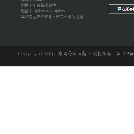
微博丨
华晋新浪微博
微信丨
hjgkyy
&
sxhjgkyy
本站内容仅供参考不做专业诊断用途
Copyright ©
山西华晋骨科医院
• 版权所有丨
晋ICP备