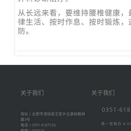
从长远来看，要维持腰椎健康，
律生活、按时作息、按时锻炼，
防。
关于我们
关于我们
0351-61
地址丨太原市清徐县王答乡北录树枫林
路3号
周一至周日 8:00
电话丨0351-6187120
邮编丨030024