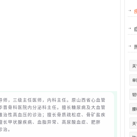
关
单
韧
导师，三级主任医师，内科主任。原山西省心血管
华晋骨科医院内分泌科主任。擅长糖尿病及大血管
腰
难治性高血压的诊治；擅长骨质疏松症、骨矿盐疾
擅长甲状腺疾病、血脂异常、高尿酸血症、肥胖
关
诊治。