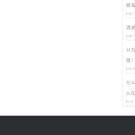
膝
July 
酒
July 
以为
错
July 9
什
么
June 