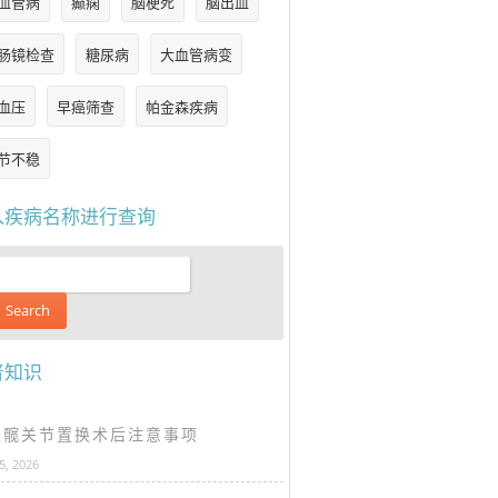
血管病
癫痫
脑梗死
脑出血
肠镜检查
糖尿病
大血管病变
血压
早癌筛查
帕金森疾病
节不稳
入疾病名称进行查询
普知识
谈髋关节置换术后注意事项
25, 2026