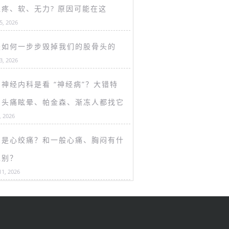
盖疼、软、无力? 原因可能在这
15, 2026
是如何一步步毁掉我们的股骨头的
13, 2026
神经内科是看 “神经病”？大错特
！头痛眩晕、帕金森、渐冻人都找它
, 2026
么是心绞痛？和一般心痛、胸闷有什
区别？
11, 2026