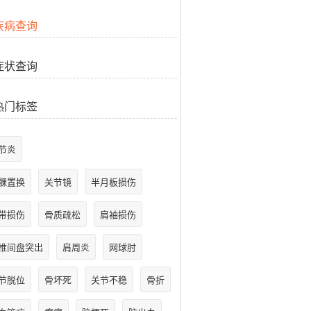
疾病查询
症状查询
热门标签
节炎
髁置换
关节镜
半月板损伤
带损伤
骨质疏松
肩袖损伤
椎间盘突出
肩周炎
网球肘
节脱位
骨坏死
关节不稳
骨折