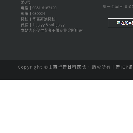
路3号
周一至周日 8:00
电话丨0351-6187120
邮编丨030024
微博丨
华晋新浪微博
微信丨
hjgkyy
&
sxhjgkyy
本站内容仅供参考不做专业诊断用途
Copyright ©
山西华晋骨科医院
• 版权所有丨
晋ICP备