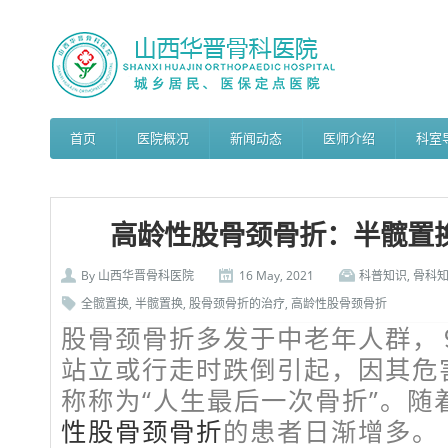
首页
医院概况
新闻动态
医师介绍
科室
高龄性股骨颈骨折：半髋置
By
山西华晋骨科医院
16 May, 2021
科普知识
,
骨科
全髋置换
,
半髋置换
,
股骨颈骨折的治疗
,
高龄性股骨颈骨折
股骨颈骨折多发于中老年人群，
站立或行走时跌倒引起，因其危
称称为“人生最后一次骨折”。随
性股骨颈骨折
的患者日渐增多。