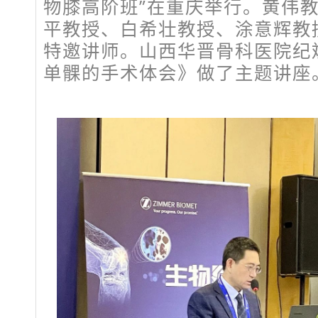
物膝高阶班”在重庆举行。黄伟
平教授、白希壮教授、涂意辉教
特邀讲师。山西华晋骨科医院纪
单髁的手术体会》做了主题讲座