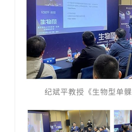
纪斌平教授《生物型单髁