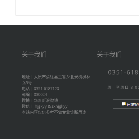
关于我们
关于我们
0351-61
地址丨太原市清徐县王答乡北录树枫林
路3号
周一至周日 8:00
电话丨0351-6187120
邮编丨030024
微博丨
华晋新浪微博
微信丨
hjgkyy
&
sxhjgkyy
本站内容仅供参考不做专业诊断用途