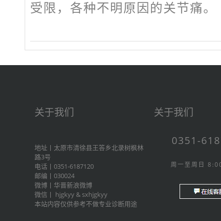
受限，各种不明原因的关节痛。
关于我们
关于我们
0351-61
地址丨太原市清徐县王答乡北录树枫林
路3号
周一至周日 8:00
电话丨0351-6187120
邮编丨030024
微博丨
华晋新浪微博
微信丨
hjgkyy
&
sxhjgkyy
本站内容仅供参考不做专业诊断用途