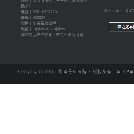
地址丨太原市清徐县王答乡北录树枫林
路3号
周一至周日 8:00
电话丨0351-6187120
邮编丨030024
微博丨
华晋新浪微博
微信丨
hjgkyy
&
sxhjgkyy
本站内容仅供参考不做专业诊断用途
Copyright ©
山西华晋骨科医院
• 版权所有丨
晋ICP备