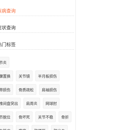
疾病查询
症状查询
热门标签
节炎
髁置换
关节镜
半月板损伤
带损伤
骨质疏松
肩袖损伤
椎间盘突出
肩周炎
网球肘
节脱位
骨坏死
关节不稳
骨折