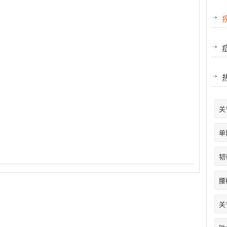
关
单
韧
腰
关