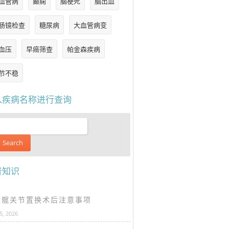
血管病
癫痫
脑梗死
脑出血
肠镜检查
糖尿病
大血管病变
血压
早癌筛查
帕金森疾病
节不稳
入疾病名称进行查询
普知识
谈髋关节置换术后注意事项
25, 2026