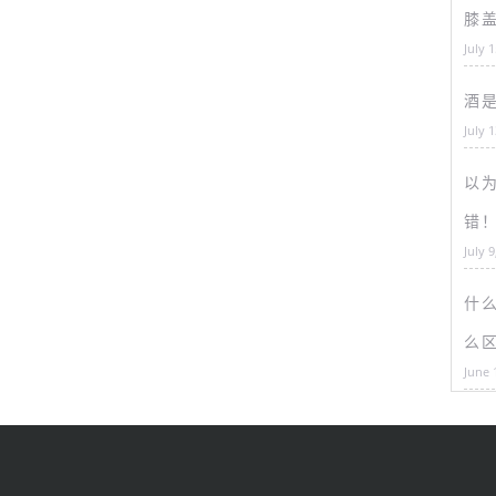
膝
July 
酒
July 
以为
错
July 9
什
么
June 