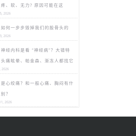
盖疼、软、无力? 原因可能在这
15, 2026
是如何一步步毁掉我们的股骨头的
13, 2026
神经内科是看 “神经病”？大错特
！头痛眩晕、帕金森、渐冻人都找它
, 2026
么是心绞痛？和一般心痛、胸闷有什
区别？
11, 2026