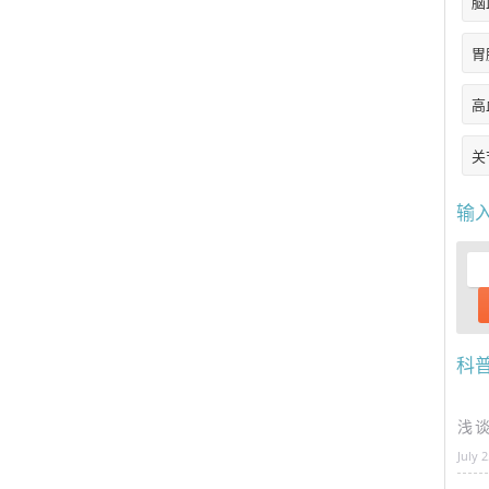
脑
胃
高
关
输
科
浅
July 