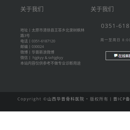
关于我们
关于我们
0351-61
地址丨太原市清徐县王答乡北录树枫林
路3号
周一至周日 8:00
电话丨0351-6187120
邮编丨030024
微博丨
华晋新浪微博
微信丨
hjgkyy
&
sxhjgkyy
本站内容仅供参考不做专业诊断用途
Copyright ©
山西华晋骨科医院
• 版权所有丨
晋ICP备