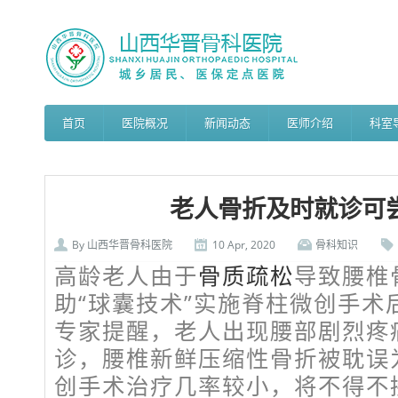
首页
医院概况
新闻动态
医师介绍
科室
老人骨折及时就诊可尝
By
山西华晋骨科医院
10 Apr, 2020
骨科知识
高龄老人由于
骨质疏松
导致腰椎
助“球囊技术”实施脊柱微创手术
专家提醒，老人出现腰部剧烈疼
诊，腰椎新鲜压缩性骨折被耽误
创手术治疗几率较小，将不得不