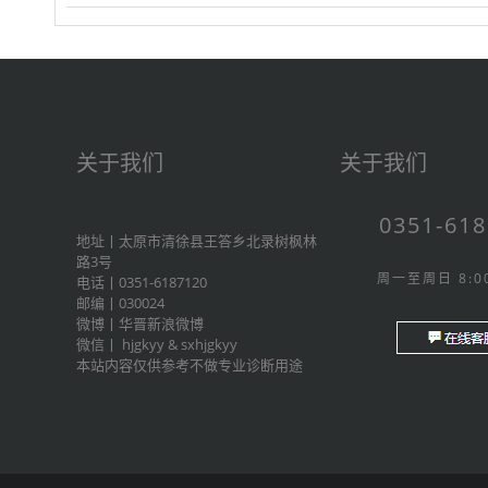
关于我们
关于我们
0351-61
地址丨太原市清徐县王答乡北录树枫林
路3号
周一至周日 8:00
电话丨0351-6187120
邮编丨030024
微博丨
华晋新浪微博
微信丨
hjgkyy
&
sxhjgkyy
本站内容仅供参考不做专业诊断用途