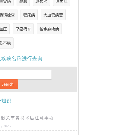
血管病
癫痫
脑梗死
脑出血
肠镜检查
糖尿病
大血管病变
血压
早癌筛查
帕金森疾病
节不稳
入疾病名称进行查询
普知识
谈髋关节置换术后注意事项
25, 2026