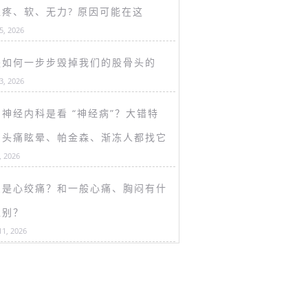
盖疼、软、无力? 原因可能在这
15, 2026
是如何一步步毁掉我们的股骨头的
13, 2026
神经内科是看 “神经病”？大错特
！头痛眩晕、帕金森、渐冻人都找它
, 2026
么是心绞痛？和一般心痛、胸闷有什
区别？
11, 2026