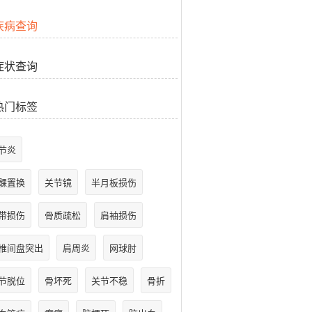
疾病查询
症状查询
热门标签
节炎
髁置换
关节镜
半月板损伤
带损伤
骨质疏松
肩袖损伤
椎间盘突出
肩周炎
网球肘
节脱位
骨坏死
关节不稳
骨折