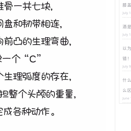
膝
July 
酒
July 
以为
错
July 9
什
么
June 