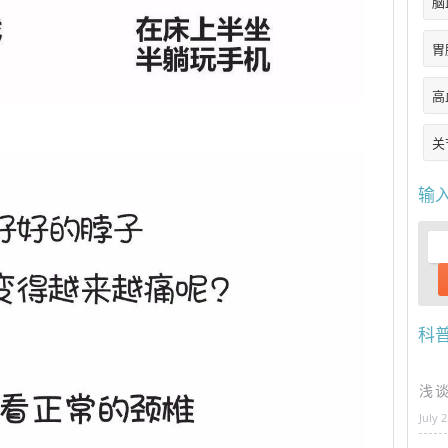
脑
胃
高
关
输
科
浅
July 