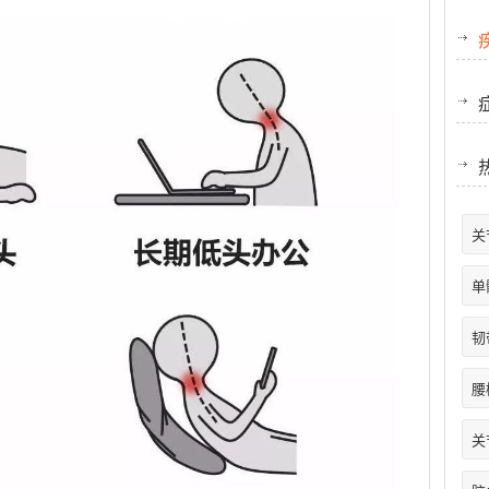
关
单
韧
腰
关