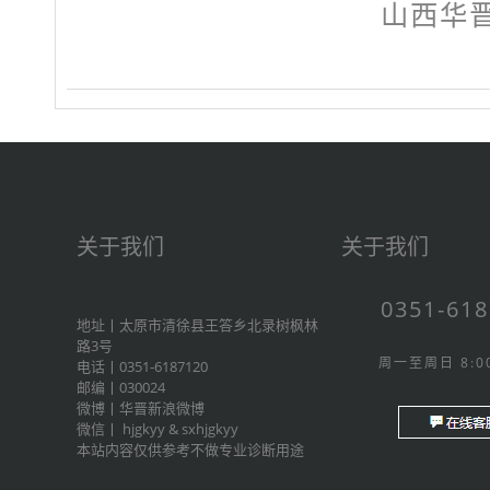
山西华
关于我们
关于我们
0351-61
地址丨太原市清徐县王答乡北录树枫林
路3号
周一至周日 8:00
电话丨0351-6187120
邮编丨030024
微博丨
华晋新浪微博
微信丨
hjgkyy
&
sxhjgkyy
本站内容仅供参考不做专业诊断用途