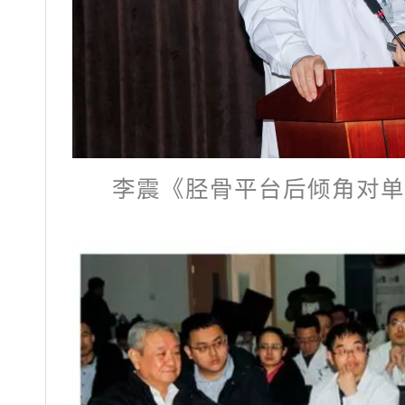
李震《胫骨平台后倾角对单