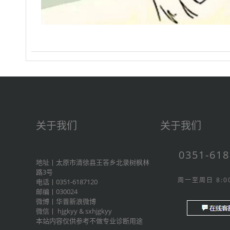
关于我们
关于我们
0351-61
地址丨太原市清徐县王答乡北录树枫林
路3号
周一至周日 8:00
电话丨0351-6187120
邮编丨030024
微博丨
华晋新浪微博
微信丨
hjgkyy
&
sxhjgkyy
本站内容仅供参考不做专业诊断用途