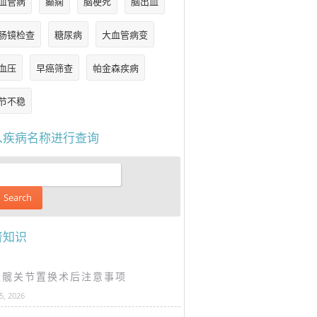
血管病
癫痫
脑梗死
脑出血
肠镜检查
糖尿病
大血管病变
血压
早癌筛查
帕金森疾病
节不稳
入疾病名称进行查询
普知识
谈髋关节置换术后注意事项
25, 2026