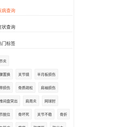
疾病查询
症状查询
热门标签
节炎
髁置换
关节镜
半月板损伤
带损伤
骨质疏松
肩袖损伤
椎间盘突出
肩周炎
网球肘
节脱位
骨坏死
关节不稳
骨折