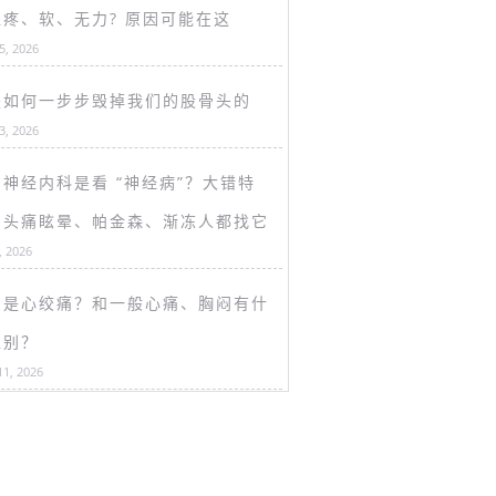
盖疼、软、无力? 原因可能在这
15, 2026
是如何一步步毁掉我们的股骨头的
13, 2026
神经内科是看 “神经病”？大错特
！头痛眩晕、帕金森、渐冻人都找它
, 2026
么是心绞痛？和一般心痛、胸闷有什
区别？
11, 2026