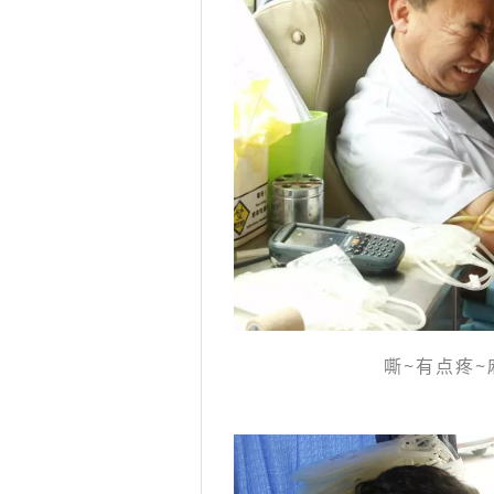
嘶~有点疼