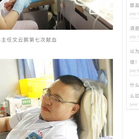
膝
July 
酒
July 
主任文云鹏第七次献血
以为
错
July 9
什
么
June 