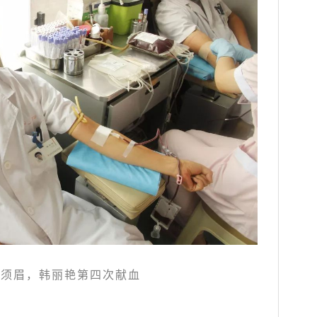
让须眉，韩丽艳第四次献血