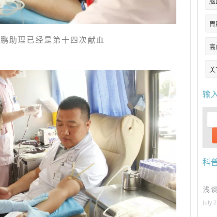
脑
胃
黄鹏助理已经是第十四次献血
高
关
输
科
浅
July 