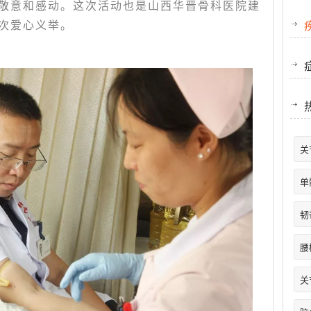
敬意和感动。这次活动也是山西华晋骨科医院建
次爱心义举。
关
单
韧
腰
关