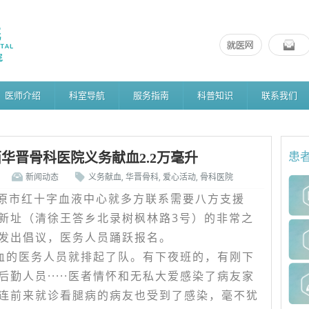
医师介绍
科室导航
服务指南
科普知识
联系我们
华晋骨科医院义务献血2.2万毫升
患
新闻动态
义务献血
,
华晋骨科
,
爱心活动
,
骨科医院
太原市红十字血液中心就多方联系需要八方支援
院乔迁新址（清徐王答乡北录树枫林路3号）的非常之
发出倡议，医务人员踊跃报名。
献血的医务人员就排起了队。有下夜班的，有刚下
勤人员·····医者情怀和无私大爱感染了病友家
连前来就诊看腿病的病友也受到了感染，毫不犹