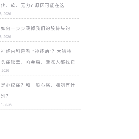
盖疼、软、无力? 原因可能在这
15, 2026
是如何一步步毁掉我们的股骨头的
13, 2026
神经内科是看 “神经病”？大错特
！头痛眩晕、帕金森、渐冻人都找它
, 2026
么是心绞痛？和一般心痛、胸闷有什
区别？
11, 2026