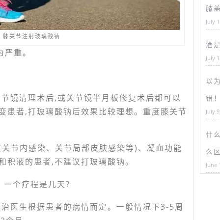
膝
July 
膝关节注射玻璃酸钠
酒
较为严重。
July 
以为
关节镜清理术后,或关节镜半月板修复术后都可以
错
变患者,打玻璃酸钠后效果比较理想。重度膝关节
July 9
什
(关节内感染、关节局部皮肤感染等)、凝血功能
么
和积液的患者,不建议打玻璃酸钠。
June 
？一个疗程是几天?
治医生根据患者的病情而定。一般情况下3-5周