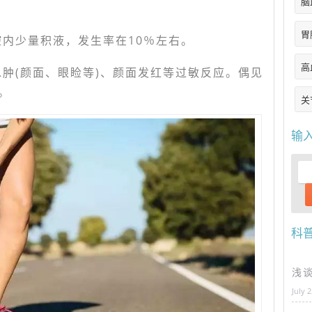
脑
胃
腔内少量积液，发生率在10％左右。
高
水肿(颜面、眼睑等)、颜面发红等过敏反应。偶见
。
关
输
科
浅
July 