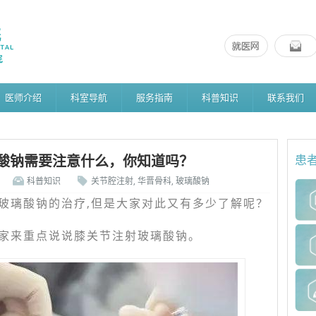
医师介绍
科室导航
服务指南
科普知识
联系我们
酸钠需要注意什么，你知道吗？
患
科普知识
关节腔注射
,
华晋骨科
,
玻璃酸钠
玻璃酸钠的治疗,但是大家对此又有多少了解呢？
家来重点说说膝关节注射玻璃酸钠。