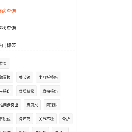
疾病查询
症状查询
热门标签
节炎
髁置换
关节镜
半月板损伤
带损伤
骨质疏松
肩袖损伤
椎间盘突出
肩周炎
网球肘
节脱位
骨坏死
关节不稳
骨折