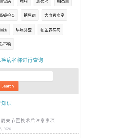
血管病
癫痫
脑梗死
脑出血
肠镜检查
糖尿病
大血管病变
血压
早癌筛查
帕金森疾病
节不稳
入疾病名称进行查询
普知识
谈髋关节置换术后注意事项
25, 2026