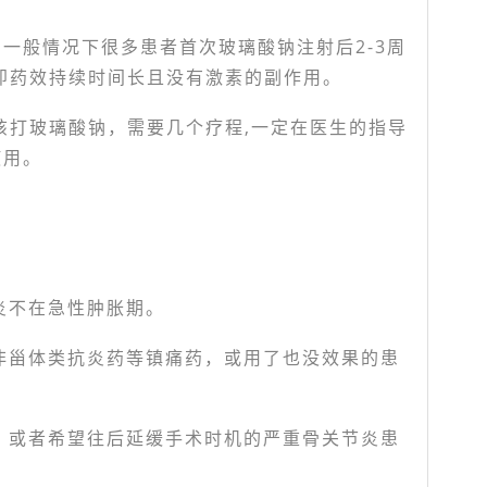
一般情况下很多患者首次玻璃酸钠注射后2-3周
,即药效持续时间长且没有激素的副作用。
不该打玻璃酸钠，需要几个疗程,一定在医生的指导
使用。
炎不在急性肿胀期。
非甾体类抗炎药等镇痛药，或用了也没效果的患
，或者希望往后延缓手术时机的严重骨关节炎患