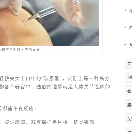
玻璃酸钠对膝关节的好处
关
单
轻貌美女士口中的“玻尿酸”，实际上是一种高分
物各个器官中，通俗的理解就是人体关节腔内的
韧
腰
现哪些不良反应?
关
、减少摩擦、减震保护半月板、抗炎镇痛。