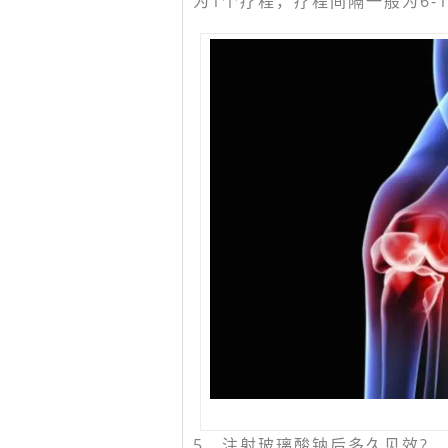
为1个疗程，疗程间隔一般为6-
5、注射玻璃酸钠后多久见效?