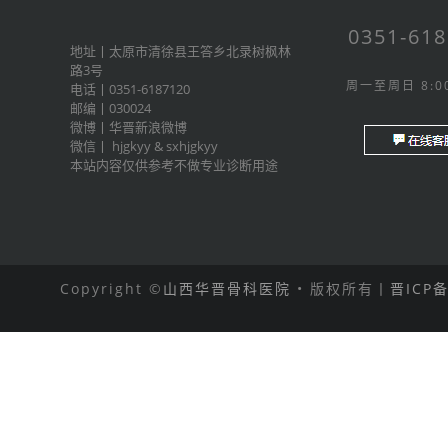
0351-61
地址丨太原市清徐县王答乡北录树枫林
路3号
周一至周日 8:00
电话丨0351-6187120
邮编丨030024
微博丨
华晋新浪微博
微信丨
hjgkyy
&
sxhjgkyy
本站内容仅供参考不做专业诊断用途
Copyright ©
山西华晋骨科医院
• 版权所有丨
晋ICP备