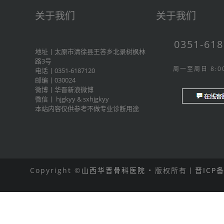
关于我们
关于我们
0351-61
地址丨太原市清徐县王答乡北录树枫林
路3号
周一至周日 8:00
电话丨0351-6187120
邮编丨030024
微博丨
华晋新浪微博
微信丨
hjgkyy
&
sxhjgkyy
本站内容仅供参考不做专业诊断用途
Copyright ©
山西华晋骨科医院
• 版权所有丨
晋ICP备