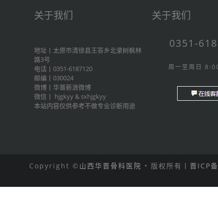
关于我们
关于我们
0351-61
地址丨太原市清徐县王答乡北录树枫林
路3号
周一至周日 8:00
电话丨0351-6187120
邮编丨030024
微博丨
华晋新浪微博
微信丨
hjgkyy
&
sxhjgkyy
本站内容仅供参考不做专业诊断用途
Copyright ©
山西华晋骨科医院
• 版权所有丨
晋ICP备