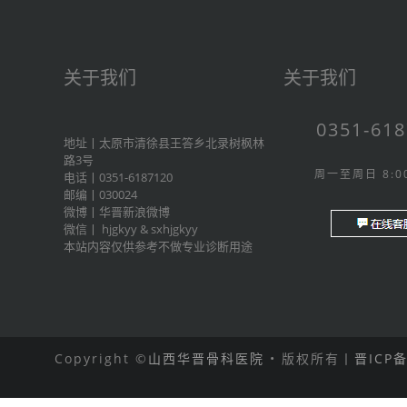
关于我们
关于我们
0351-61
地址丨太原市清徐县王答乡北录树枫林
路3号
周一至周日 8:00
电话丨0351-6187120
邮编丨030024
微博丨
华晋新浪微博
微信丨
hjgkyy
&
sxhjgkyy
本站内容仅供参考不做专业诊断用途
Copyright ©
山西华晋骨科医院
• 版权所有丨
晋ICP备