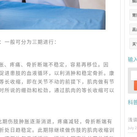
脑
胃
高
：一般可分为三期进行：
关
输
肿胀、疼痛、骨折断端不稳定，容易再移位。因
促进患肢的血液循环，以利消肿和稳定骨折。康
等长收缩，即在关节不动的前提下，肌肉做有节
时所说的绷劲和松劲，通过肌肉的等长收缩可以
科
浅
此期伤肢肿胀逐渐消退，疼痛减轻，骨折断端有
July 
折处日趋稳定。此期除继续做伤肢的肌肉收缩训