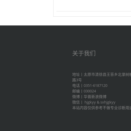
关于我们
地址丨太原市清徐县王答乡北录树
路3号
电话丨0351-6187120
邮编丨030024
微博丨
华晋新浪微博
微信丨
hjgkyy
&
sxhjgkyy
本站内容仅供参考不做专业诊断用