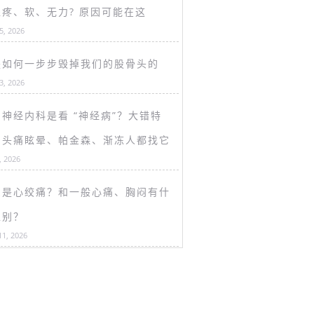
盖疼、软、无力? 原因可能在这
15, 2026
是如何一步步毁掉我们的股骨头的
13, 2026
神经内科是看 “神经病”？大错特
！头痛眩晕、帕金森、渐冻人都找它
, 2026
么是心绞痛？和一般心痛、胸闷有什
区别？
11, 2026