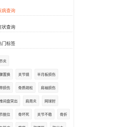
疾病查询
症状查询
热门标签
节炎
髁置换
关节镜
半月板损伤
带损伤
骨质疏松
肩袖损伤
椎间盘突出
肩周炎
网球肘
节脱位
骨坏死
关节不稳
骨折