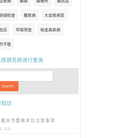
血管病
癫痫
脑梗死
脑出血
肠镜检查
糖尿病
大血管病变
血压
早癌筛查
帕金森疾病
节不稳
入疾病名称进行查询
普知识
谈髋关节置换术后注意事项
25, 2026