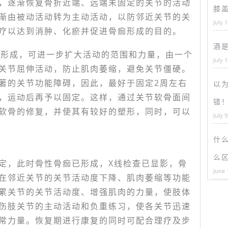
，逐渐恢复骨折近端、远端未固定的关节的活动
膝
渐由被动活动转为主动活动，以防邻近关节的关
July 
疗以达到消肿、化瘀并促进骨痂形成的目的。
酒
痂形成，可进一步扩大活动的范围和力量，由一个
July 
关节屈伸活动，防止肌肉萎缩，避免关节僵硬。
著的关节功能障碍，因此，最好于固定2周左右
以为
，运动后再予以固定。这样，通过关节软骨面间
错
软骨的修复，并使其有较好的塑形，同时，可以
July 9
什
么
定，此时骨性骨痂已形成，X线检查已显影，骨
June 
在邻近关节的关节活动度下降、肌肉萎缩等功能
累关节的关节活动度、增强肌肉的力量，使肢体
伤肢关节的主动活动和负重练习，使各关节迅速
常力量。恢复期进行康复的同时可配合理疗及步