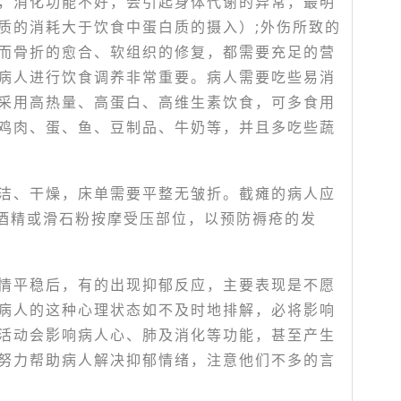
，消化功能不好，会引起身体代谢的异常，最明
质的消耗大于饮食中蛋白质的摄入）;外伤所致的
而骨折的愈合、软组织的修复，都需要充足的营
病人进行饮食调养非常重要。病人需要吃些易消
采用高热量、高蛋白、高维生素饮食，可多食用
鸡肉、蛋、鱼、豆制品、牛奶等，并且多吃些蔬
洁、干燥，床单需要平整无皱折。截瘫的病人应
的酒精或滑石粉按摩受压部位，以预防褥疮的发
情平稳后，有的出现抑郁反应，主要表现是不愿
病人的这种心理状态如不及时地排解，必将影响
活动会影响病人心、肺及消化等功能，甚至产生
努力帮助病人解决抑郁情绪，注意他们不多的言