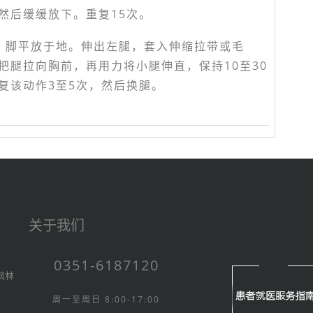
然后缓缓放下。重复15次。
，脚平放于地。伸出左腿，套入伸缩拉带或毛
把腿拉向胸前，再用力将小腿伸直，保持10至30
复该动作3至5次，然后换腿。
关于我们
0351-6187120
枫林
周一至周日 8:00-17:00