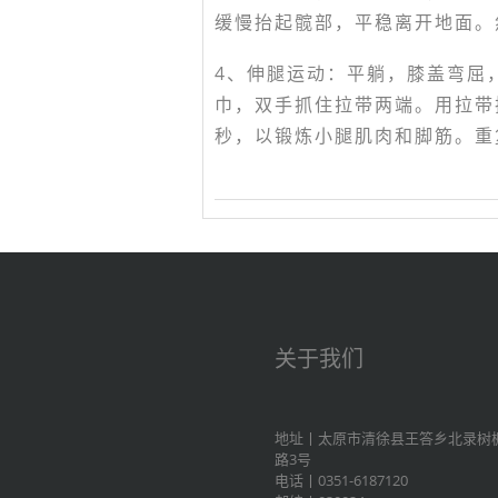
缓慢抬起髋部，平稳离开地面。
4、伸腿运动：平躺，膝盖弯屈
巾，双手抓住拉带两端。用拉带
秒，以锻炼小腿肌肉和脚筋。重
关于我们
地址丨太原市清徐县王答乡北录树
路3号
电话丨0351-6187120