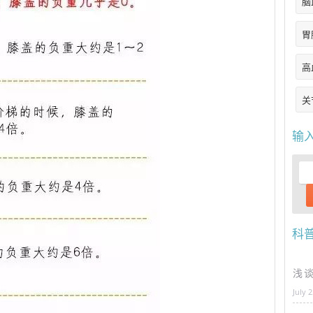
脑
胃
高
关
输
科
浅
July 