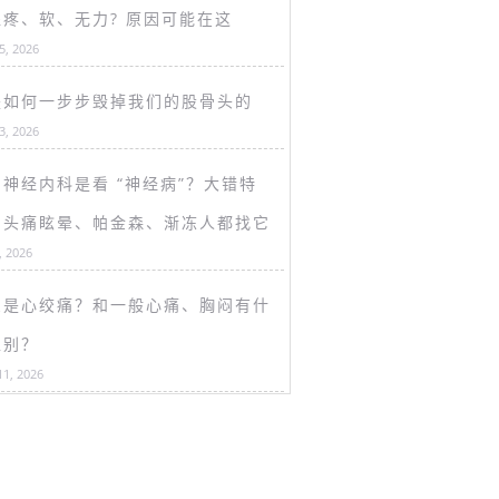
盖疼、软、无力? 原因可能在这
15, 2026
是如何一步步毁掉我们的股骨头的
13, 2026
神经内科是看 “神经病”？大错特
！头痛眩晕、帕金森、渐冻人都找它
, 2026
么是心绞痛？和一般心痛、胸闷有什
区别？
11, 2026