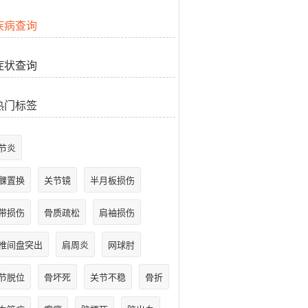
疾病查询
症状查询
热门标签
节炎
髁置换
关节镜
半月板损伤
带损伤
骨质疏松
肩袖损伤
椎间盘突出
肩周炎
网球肘
节脱位
骨坏死
关节不稳
骨折