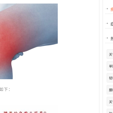
关
单
韧
如下：
腰
关