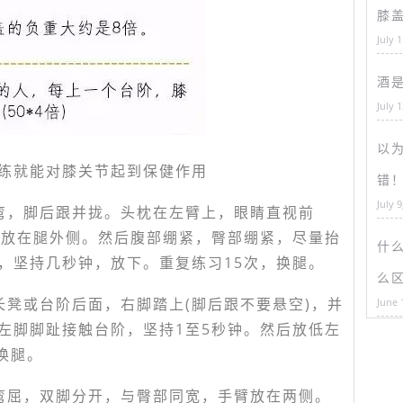
膝
July 
酒
July 
以为
练就能对膝关节起到保健作用
错
July 9
弯，脚后跟并拢。头枕在左臂上，眼睛直视前
，放在腿外侧。然后腹部绷紧，臀部绷紧，尽量抬
什
，坚持几秒钟，放下。重复练习15次，换腿。
么
长凳或台阶后面，右脚踏上(脚后跟不要悬空)，并
June 
左脚脚趾接触台阶，坚持1至5秒钟。然后放低左
换腿。
弯屈，双脚分开，与臀部同宽，手臂放在两侧。