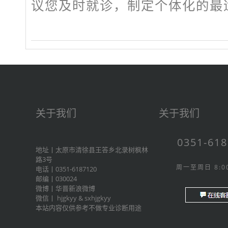
议您及时就诊，制定个体化的最
关于我们
关于我们
0351-61
地址丨太原市清徐县王答乡北录树枫林
路3号
周一至周日 8:00
电话丨0351-6187120
邮编丨030024
微博丨
华晋新浪微博
微信丨
hjgkyy
&
sxhjgkyy
本站内容仅供参考不做专业诊断用途