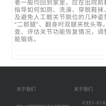
者一般均回到家里，应在出院前
指导如何如厕、洗澡、穿脱鞋袜
及避免人工髋关节脱位的几种姿
“二郎腿”、翻身时双腿夹枕头等
查、评估关节功能恢复情况，调
能锻炼。
关于我们
关于我们
0351-61
地址丨太原市清徐县王答乡北录树枫林