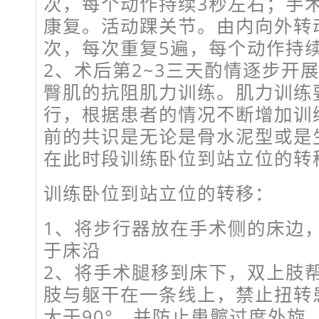
次，每个动作持续3秒左右；手
康复。活动踝关节。由内向外转动
次，每次重复5遍，每个动作持
2、术后第2~3三天酌情逐步开
臀肌的抗阻肌力训练。肌力训练
行，根据患者的情况不断增加训
前的共识是无论是骨水泥型或是
在此时段训练卧位到站立位的转
训练卧位到站立位的转移：
1、将步行器放在手术侧的床边
于床沿
2、将手术腿移到床下，双上肢
肢与躯干在一条线上，禁止扭转
大于90°，并防止患髋过度外旋