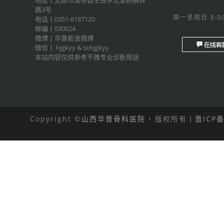
路3号
周一至周日 8:00
电话丨0351-6187120
邮编丨030024
微博丨
华晋新浪微博
微信丨
hjgkyy
&
sxhjgkyy
本站内容仅供参考不做专业诊断用途
Copyright ©
山西华晋骨科医院
• 版权所有丨
晋ICP备