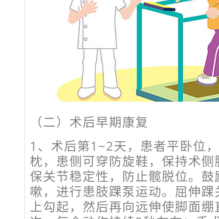
（二）术后早期康复
1、术后第1~2天，患者平卧位
枕，患侧可穿防旋鞋，保持术侧
保关节稳定性，防止髋脱位。鼓
嗽，进行患肢踝泵运动。屈伸踝
上勾起，然后再向远伸使脚面绷直