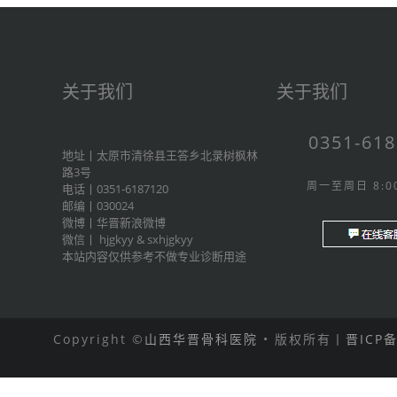
关于我们
关于我们
0351-61
地址丨太原市清徐县王答乡北录树枫林
路3号
周一至周日 8:00
电话丨0351-6187120
邮编丨030024
微博丨
华晋新浪微博
微信丨
hjgkyy
&
sxhjgkyy
本站内容仅供参考不做专业诊断用途
Copyright ©
山西华晋骨科医院
• 版权所有丨
晋ICP备