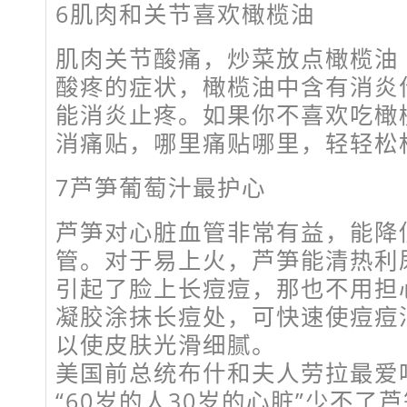
6肌肉和关节喜欢橄榄油
肌肉关节酸痛，炒菜放点橄榄油
酸疼的症状，橄榄油中含有消炎
能消炎止疼。如果你不喜欢吃橄
消痛贴，哪里痛贴哪里，轻轻松
7芦笋葡萄汁最护心
芦笋对心脏血管非常有益，能降
管。对于易上火，芦笋能清热利
引起了脸上长痘痘，那也不用担
凝胶涂抹长痘处，可快速使痘痘
以使皮肤光滑细腻。
美国前总统布什和夫人劳拉最爱
“60岁的人30岁的心脏”少不了