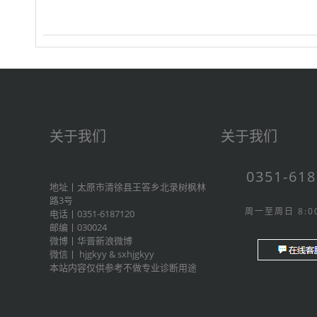
关于我们
关于我们
0351-61
地址丨太原市清徐县王答乡北录树枫林
路3号
周一至周日 8:00
电话丨0351-6187120
邮编丨030024
微博丨
华晋新浪微博
微信丨
hjgkyy
&
sxhjgkyy
本站内容仅供参考不做专业诊断用途