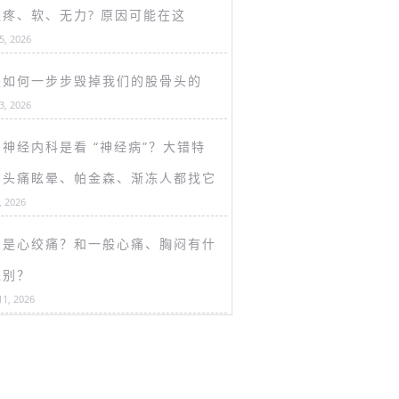
盖疼、软、无力? 原因可能在这
15, 2026
是如何一步步毁掉我们的股骨头的
13, 2026
神经内科是看 “神经病”？大错特
！头痛眩晕、帕金森、渐冻人都找它
, 2026
么是心绞痛？和一般心痛、胸闷有什
区别？
11, 2026