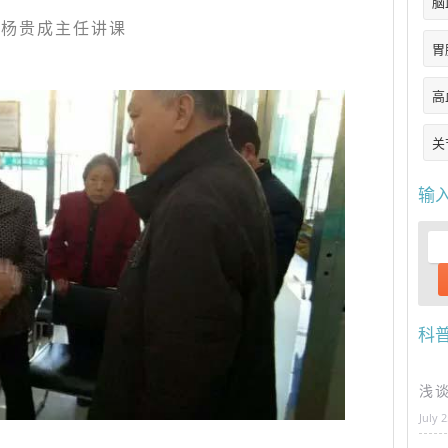
脑
杨贵成主任讲课
胃
高
关
输
科
浅
July 