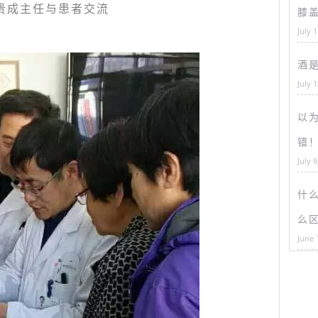
贵成主任与患者交流
膝
July 
酒
July 
以为
错
July 9
什
么
June 