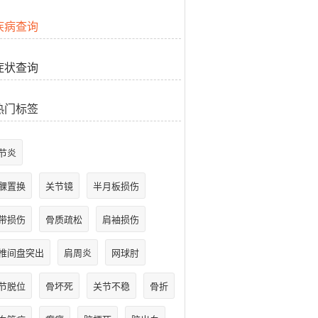
疾病查询
症状查询
热门标签
节炎
髁置换
关节镜
半月板损伤
带损伤
骨质疏松
肩袖损伤
椎间盘突出
肩周炎
网球肘
节脱位
骨坏死
关节不稳
骨折