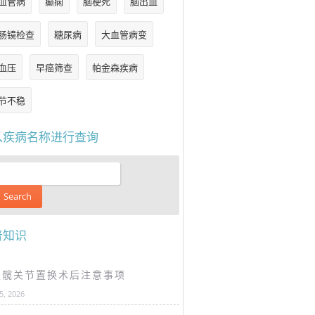
血管病
癫痫
脑梗死
脑出血
肠镜检查
糖尿病
大血管病变
血压
早癌筛查
帕金森疾病
节不稳
入疾病名称进行查询
普知识
谈髋关节置换术后注意事项
25, 2026