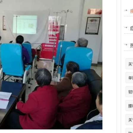
关
单
韧
腰
关