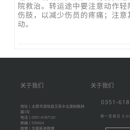
院救治。转运途中要注意动作轻
伤肢，以减少伤员的疼痛；注意
动。
关于我们
关于我们
0351-61
地址丨太原市清徐县王答乡北录树枫林
路3号
周一至周日 8:00
电话丨0351-6187120
邮编丨030024
微博丨
华晋新浪微博