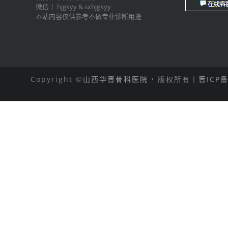
微信丨
hjgkyy
&
sxhjgkyy
本站内容仅供参考不做专业诊断用途
Copyright ©
山西华晋骨科医院
• 版权所有丨
晋ICP备