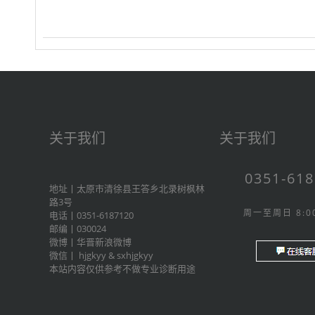
关于我们
关于我们
0351-61
地址丨太原市清徐县王答乡北录树枫林
路3号
周一至周日 8:00
电话丨0351-6187120
邮编丨030024
微博丨
华晋新浪微博
微信丨
hjgkyy
&
sxhjgkyy
本站内容仅供参考不做专业诊断用途