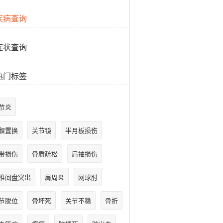
疾病查询
症状查询
热门标签
节炎
髁置换
关节镜
半月板损伤
带损伤
骨质疏松
肩袖损伤
椎间盘突出
肩周炎
网球肘
节脱位
骨坏死
关节不稳
骨折