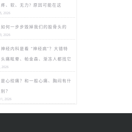
盖疼、软、无力? 原因可能在这
15, 2026
是如何一步步毁掉我们的股骨头的
13, 2026
神经内科是看 “神经病”？大错特
！头痛眩晕、帕金森、渐冻人都找它
, 2026
么是心绞痛？和一般心痛、胸闷有什
区别？
11, 2026