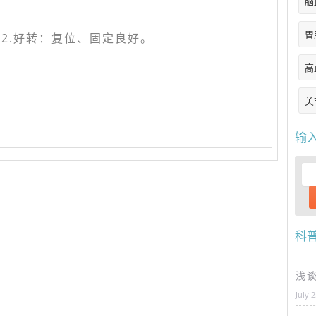
脑
胃
 2.好转：复位、固定良好。
高
关
输
科
浅
July 