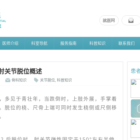
医师介绍
科室导航
服务指南
科普知识
联系我们
肘关节脱位概述
患
骨科知识
关节脱位
,
科普知识
，多见于青壮年，当跌倒时，上肢外展，手掌着
。脱位的桡、尺骨上端可同时发生桡侧或尺侧移
。
 2.后脱位时，肘关节弹性固定于150°左右半伸