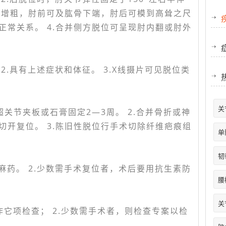
周径增粗，肘前可及肱骨下端，肘后可模到高耸之尺
正常关系。 4.合并侧方脱位可呈现肘内翻或肘外
2.具有上述症状和体征。 3.X线摄片可见脱位类
关
超关节夹板或石膏固定2—3周。 2.合并骨折或神
切开复位。 3.陈旧性脱位行手术切除纤维疤痕组
单
韧
麻药。 2.少数需手术复位者，术后要用抗生素防
腰
关
作它项检查； 2.少数需手术者，则检查专案以检