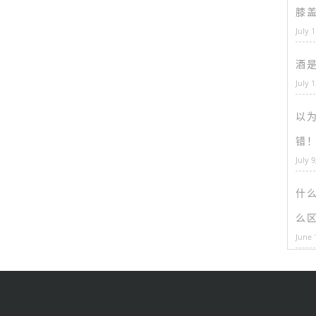
膝
July 
酒
July 
以为
错
July 9
什
么
June 