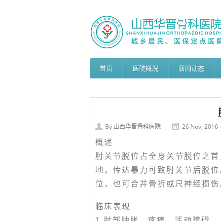
首页
医院概况
新闻动态
By
山西华晋骨科医院
26 Nov, 2016
概述
肘关节脱位占全身关节脱位之首
地，传达暴力可致肘关节后脱位
位，也可合并骨折或尺神经损伤
临床表现
1.肘部肿胀，疼痛，活动障碍。