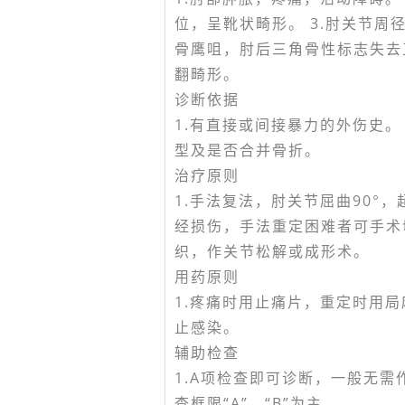
位，呈靴状畸形。 3.肘关节
骨鹰咀，肘后三角骨性标志失去
翻畸形。
诊断依据
1.有直接或间接暴力的外伤史。 
型及是否合并骨折。
治疗原则
1.手法复法，肘关节屈曲90°，
经损伤，手法重定困难者可手术
织，作关节松解或成形术。
用药原则
1.疼痛时用止痛片，重定时用局
止感染。
辅助检查
1.A项检查即可诊断，一般无需
查框限“A”、“B”为主。