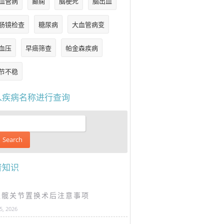
血管病
癫痫
脑梗死
脑出血
肠镜检查
糖尿病
大血管病变
血压
早癌筛查
帕金森疾病
节不稳
入疾病名称进行查询
普知识
谈髋关节置换术后注意事项
25, 2026