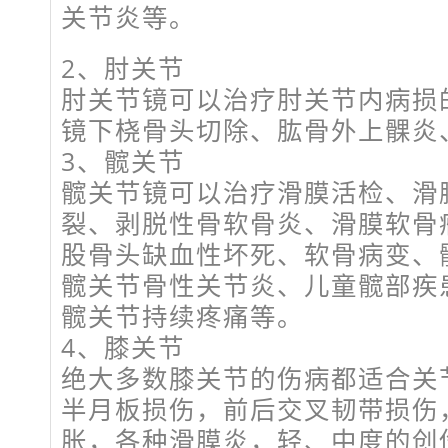
关节炎等。
2、肘关节
肘关节镜可以治疗肘关节内病损
镜下桡骨头切除、肱骨外上髁炎
3、髋关节
髋关节镜可以治疗滑膜活检、滑
裂、剥脱性骨软骨炎、滑膜软骨
股骨头缺血性坏死、软骨病变、
髋关节骨性关节炎、儿童髋部疾
髋关节持续疼痛等。
4、膝关节
绝大多数膝关节的伤病都适合关
半月板损伤，前后交叉韧带损伤
胀，各种滑膜炎，轻、中度的创