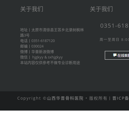
关于我们
关于我们
0351-61
地址丨太原市清徐县王答乡北录树枫林
路3号
周一至周日 8:00
电话丨0351-6187120
邮编丨030024
微博丨
华晋新浪微博
微信丨
hjgkyy
&
sxhjgkyy
本站内容仅供参考不做专业诊断用途
Copyright ©
山西华晋骨科医院
• 版权所有丨
晋ICP备