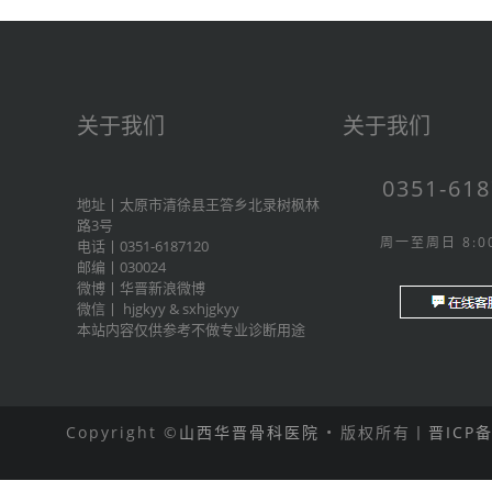
关于我们
关于我们
0351-61
地址丨太原市清徐县王答乡北录树枫林
路3号
周一至周日 8:00
电话丨0351-6187120
邮编丨030024
微博丨
华晋新浪微博
微信丨
hjgkyy
&
sxhjgkyy
本站内容仅供参考不做专业诊断用途
Copyright ©
山西华晋骨科医院
• 版权所有丨
晋ICP备