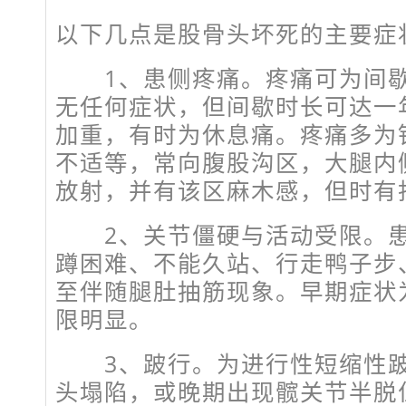
以下几点是股骨头坏死的主要症
1、患侧疼痛。疼痛可为间歇
无任何症状，但间歇时长可达一
加重，有时为休息痛。疼痛多为
不适等，常向腹股沟区，大腿内
放射，并有该区麻木感，但时有
2、关节僵硬与活动受限。患
蹲困难、不能久站、行走鸭子步
至伴随腿肚抽筋现象。早期症状
限明显。
3、跛行。为进行性短缩性跛
头塌陷，或晚期出现髋关节半脱