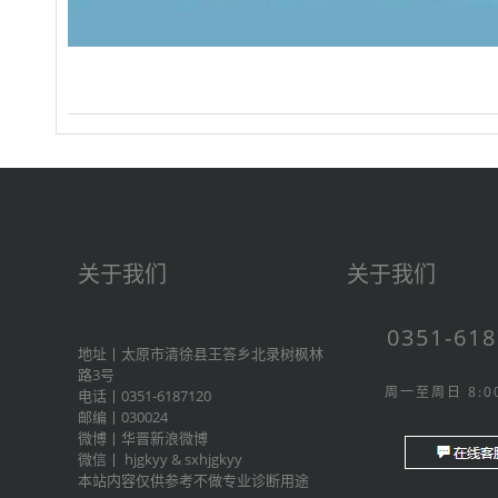
关于我们
关于我们
0351-61
地址丨太原市清徐县王答乡北录树枫林
路3号
周一至周日 8:00
电话丨0351-6187120
邮编丨030024
微博丨
华晋新浪微博
微信丨
hjgkyy
&
sxhjgkyy
本站内容仅供参考不做专业诊断用途