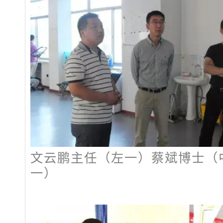
文云鹏主任（左一）蔡斌博士（
一）