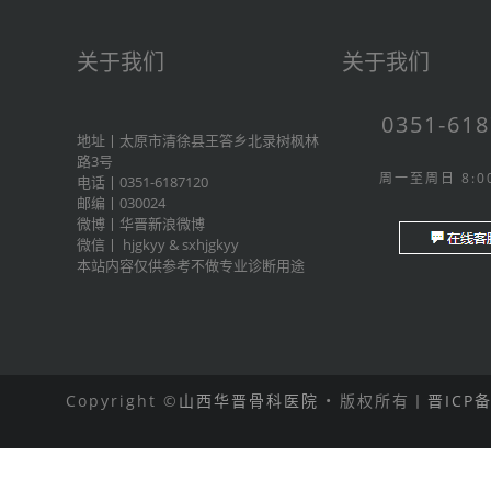
关于我们
关于我们
0351-61
地址丨太原市清徐县王答乡北录树枫林
路3号
周一至周日 8:00
电话丨0351-6187120
邮编丨030024
微博丨
华晋新浪微博
微信丨
hjgkyy
&
sxhjgkyy
本站内容仅供参考不做专业诊断用途
Copyright ©
山西华晋骨科医院
• 版权所有丨
晋ICP备