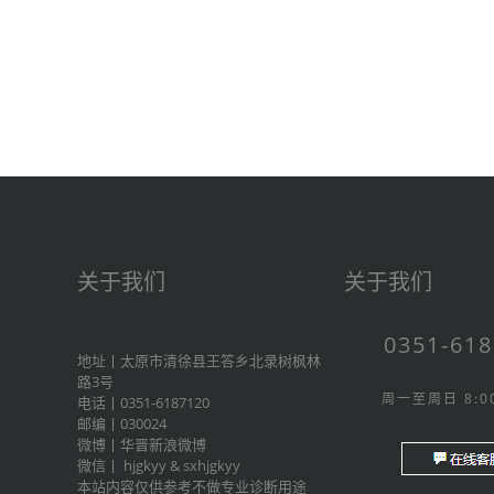
关于我们
关于我们
0351-61
地址丨太原市清徐县王答乡北录树枫林
路3号
周一至周日 8:00
电话丨0351-6187120
邮编丨030024
微博丨
华晋新浪微博
微信丨
hjgkyy
&
sxhjgkyy
本站内容仅供参考不做专业诊断用途