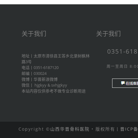
关于我们
关于我们
0351-61
地址丨太原市清徐县王答乡北录树枫林
路3号
周一至周日 8:00
电话丨0351-6187120
邮编丨030024
微博丨
华晋新浪微博
微信丨
hjgkyy
&
sxhjgkyy
本站内容仅供参考不做专业诊断用途
Copyright ©
山西华晋骨科医院
• 版权所有丨
晋ICP备