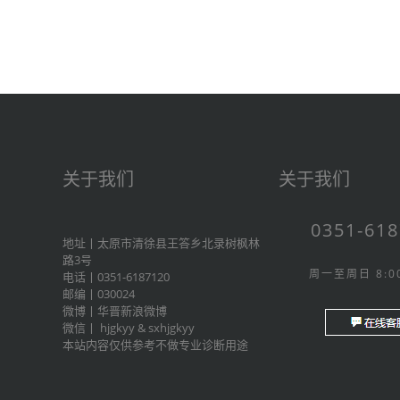
关于我们
关于我们
0351-61
地址丨太原市清徐县王答乡北录树枫林
路3号
周一至周日 8:00
电话丨0351-6187120
邮编丨030024
微博丨
华晋新浪微博
微信丨
hjgkyy
&
sxhjgkyy
本站内容仅供参考不做专业诊断用途