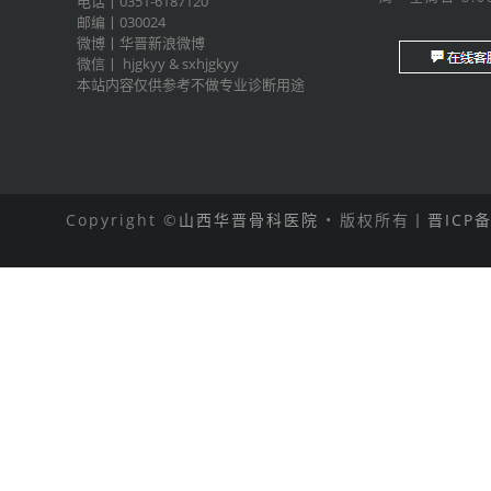
电话丨0351-6187120
邮编丨030024
微博丨
华晋新浪微博
微信丨
hjgkyy
&
sxhjgkyy
本站内容仅供参考不做专业诊断用途
Copyright ©
山西华晋骨科医院
• 版权所有丨
晋ICP备