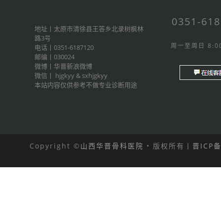
0351-61
地址丨太原市清徐县王答乡北录树枫林
路3号
周一至周日 8:00
电话丨0351-6187120
邮编丨030024
微博丨
华晋新浪微博
微信丨
hjgkyy
&
sxhjgkyy
本站内容仅供参考不做专业诊断用途
Copyright ©
山西华晋骨科医院
• 版权所有丨
晋ICP备