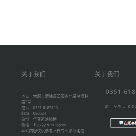
关于我们
关于我们
0351-61
地址丨太原市清徐县王答乡北录树枫林
路3号
周一至周日 8:00
电话丨0351-6187120
邮编丨030024
微博丨
华晋新浪微博
微信丨
hjgkyy
&
sxhjgkyy
本站内容仅供参考不做专业诊断用途