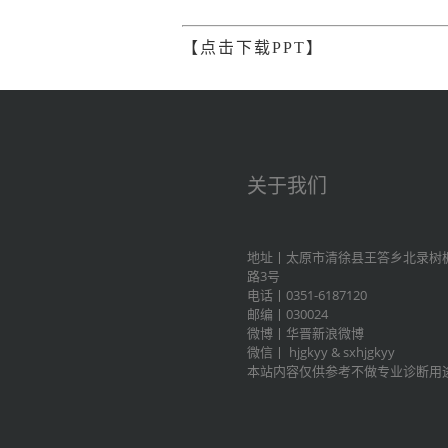
【点击下载PPT】
关于我们
地址丨太原市清徐县王答乡北录树
路3号
电话丨0351-6187120
邮编丨030024
微博丨
华晋新浪微博
微信丨
hjgkyy
&
sxhjgkyy
本站内容仅供参考不做专业诊断用