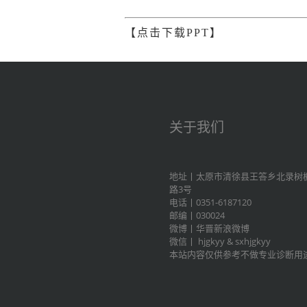
【点击下载PPT】
关于我们
地址丨太原市清徐县王答乡北录树
路3号
电话丨0351-6187120
邮编丨030024
微博丨
华晋新浪微博
微信丨
hjgkyy
&
sxhjgkyy
本站内容仅供参考不做专业诊断用